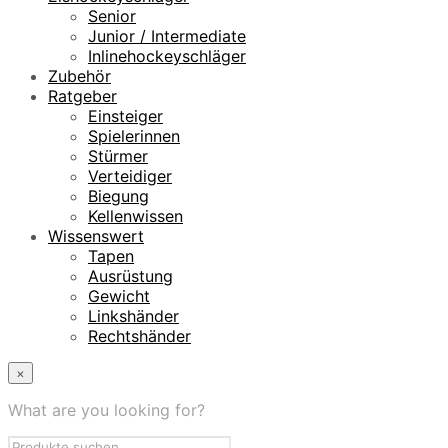
Senior
Junior / Intermediate
Inlinehockeyschläger
Zubehör
Ratgeber
Einsteiger
Spielerinnen
Stürmer
Verteidiger
Biegung
Kellenwissen
Wissenswert
Tapen
Ausrüstung
Gewicht
Linkshänder
Rechtshänder
×
What are you looking for?