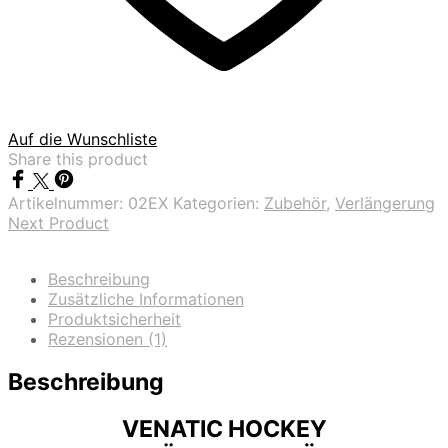
Auf die Wunschliste
Share this product
Artikelnummer:
02EX
Kategorien:
Zubehör
,
Verlängerung
Next Product
Beschreibung
Zusätzliche Informationen
Produktsicherheit
Rezensionen (1)
Beschreibung
VENATIC HOCKEY