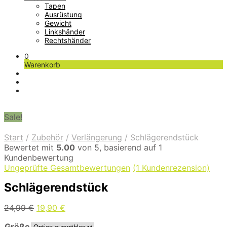
Tapen
Ausrüstung
Gewicht
Linkshänder
Rechtshänder
0
Warenkorb
Sale!
Start
/
Zubehör
/
Verlängerung
/
Schlägerendstück
Bewertet mit
5.00
von 5, basierend auf
1
Kundenbewertung
Ungeprüfte Gesamtbewertungen
(
1
Kundenrezension)
Schlägerendstück
Ursprünglicher
Aktueller
24,99
€
19,90
€
Preis
Preis
Größe