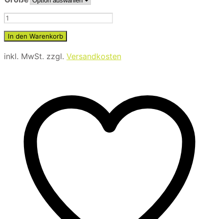
war:
ist:
24,99 €
19,90 €.
Schlägerendstück
Menge
In den Warenkorb
inkl. MwSt.
zzgl.
Versandkosten