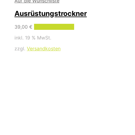
Auf die Wunschliste
Ausrüstungstrockner
39,00
€
In den Warenkorb
inkl. 19 % MwSt.
zzgl.
Versandkosten