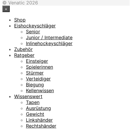
© Venatic 2026
×
Shop
Eishockeyschläger
Senior
Junior / Intermediate
Inlinehockeyschläger
Zubehör
Ratgeber
Einsteiger
Spielerinnen
Stürmer
Verteidiger
Biegung
Kellenwissen
Wissenswert
Tapen
Ausrüstung
Gewicht
Linkshänder
Rechtshänder