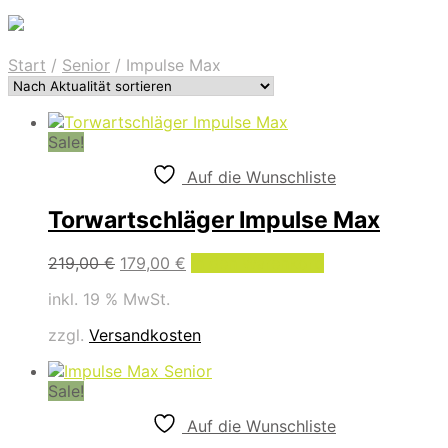
Start
/
Senior
/
Impulse Max
Sale!
Auf die Wunschliste
Torwartschläger Impulse Max
Ursprünglicher
Aktueller
219,00
€
179,00
€
In den Warenkorb
Preis
Preis
inkl. 19 % MwSt.
war:
ist:
219,00 €
179,00 €.
zzgl.
Versandkosten
Sale!
Auf die Wunschliste