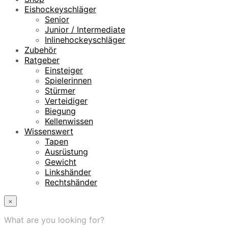
Eishockeyschläger
Senior
Junior / Intermediate
Inlinehockeyschläger
Zubehör
Ratgeber
Einsteiger
Spielerinnen
Stürmer
Verteidiger
Biegung
Kellenwissen
Wissenswert
Tapen
Ausrüstung
Gewicht
Linkshänder
Rechtshänder
×
What are you looking for?