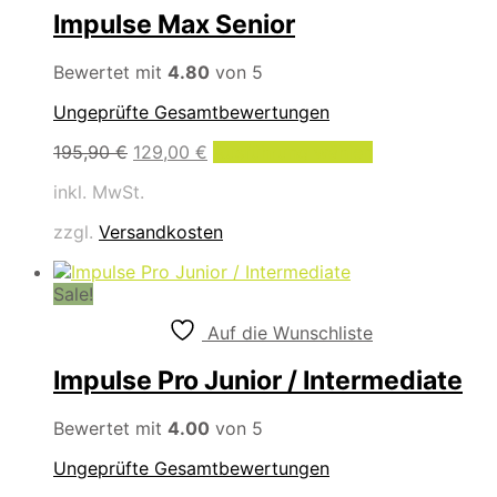
Impulse Max Senior
Bewertet mit
4.80
von 5
Ungeprüfte Gesamtbewertungen
Ursprünglicher
Aktueller
Dieses
195,90
€
129,00
€
Ausführung wählen
Preis
Preis
Produkt
inkl. MwSt.
war:
ist:
weist
195,90 €
129,00 €.
mehrere
zzgl.
Versandkosten
Varianten
auf.
Die
Sale!
Optionen
können
Auf die Wunschliste
auf
der
Impulse Pro Junior / Intermediate
Produktseite
gewählt
Bewertet mit
4.00
von 5
werden
Ungeprüfte Gesamtbewertungen