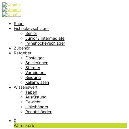
Shop
Eishockeyschläger
Senior
Junior / Intermediate
Inlinehockeyschläger
Zubehör
Ratgeber
Einsteiger
Spielerinnen
Stürmer
Verteidiger
Biegung
Kellenwissen
Wissenswert
Tapen
Ausrüstung
Gewicht
Linkshänder
Rechtshänder
0
Warenkorb